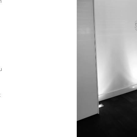
n
u
t