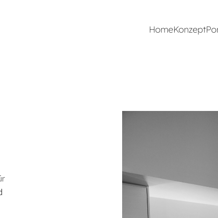
Home
Konzept
Por
ür
d