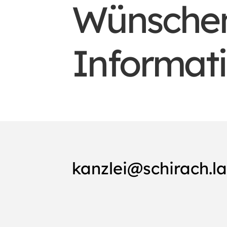
Wünschen
Informat
kanzlei@schirach.l